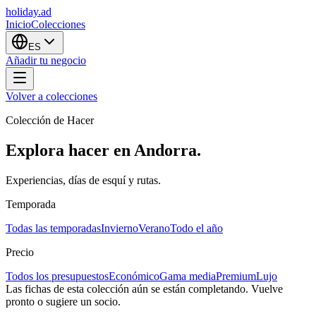
holiday
.ad
Inicio
Colecciones
ES
Añadir tu negocio
Volver a colecciones
Colección de Hacer
Explora hacer en Andorra.
Experiencias, días de esquí y rutas.
Temporada
Todas las temporadas
Invierno
Verano
Todo el año
Precio
Todos los presupuestos
Económico
Gama media
Premium
Lujo
Las fichas de esta colección aún se están completando. Vuelve
pronto o sugiere un socio.